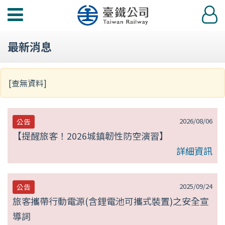
第
功
登
null
能
入
選
頁
最新消息
單
[查無資料]
2026/08/06
公告
【提醒旅客！2026城鎮韌性防空演習】
詳細資訊
2025/09/24
公告
旅客攜帶行動電源(含鋰電池可攜式裝置)之安全宣
導詞