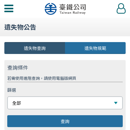
功
登
能
入
選
遺失物公告
單
遺失物查詢
遺失物規範
查詢條件
若需使用進階查詢，請使用電腦版網頁
篩選
篩
全部
選
查詢