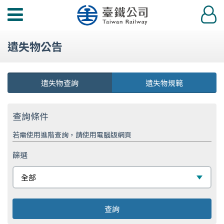
功
登
能
入
選
遺失物公告
單
遺失物查詢
遺失物規範
查詢條件
若需使用進階查詢，請使用電腦版網頁
篩選
篩
全部
選
查詢