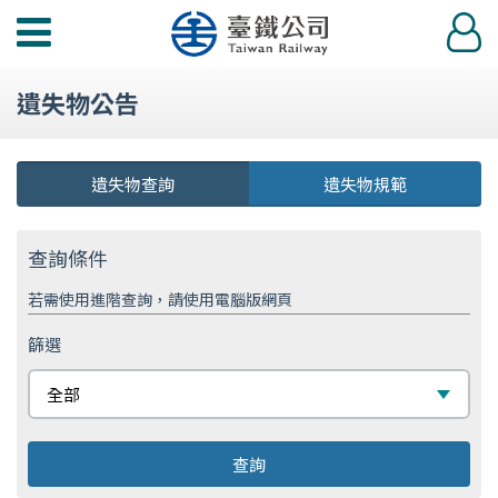
功
登
能
入
選
遺失物公告
單
遺失物查詢
遺失物規範
查詢條件
若需使用進階查詢，請使用電腦版網頁
篩選
篩
全部
選
查詢