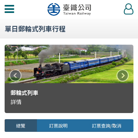
功
登
能
入
選
單日郵輪式列車行程
單
行
出
出
程
發
發
類
年
年
上
下
型
/
/
一
一
月
月
郵輪式列車
則
則
詳情
主
主
題
題
總覽
訂票說明
訂票查詢/取消