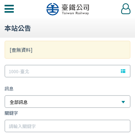
功
登
能
入
選
本站公告
單
[查無資料]
訊
文字站
息
訊息
全部訊息
關鍵字