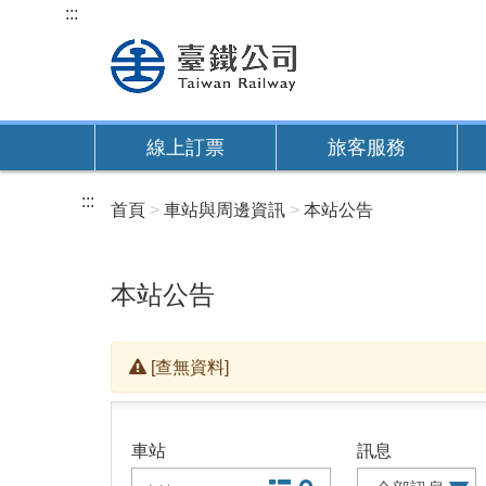
跳
:::
到
主
要
內
線上訂票
旅客服務
容
:::
首頁
車站與周邊資訊
本站公告
本站公告
[查無資料]
車站
訊息