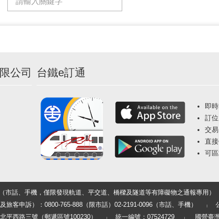
限公司
台鐵e訂通
即時
訂位
交易
直接
可區
33（市話、手機，僅限發現軌道、平交道、橋樑及隧道等有障礙物之通報專用）
申訴）：0800-765-888（限市話）02-2191-0096（市話、手機）
平西路三號（郵遞區號100230）
統一編號：07524729
國營臺