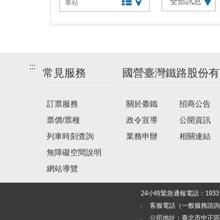
文字站點查詢
圖片站點查詢
:::
常見服務
國營臺灣鐵路股份有
訂票服務
關於臺鐵
招商公告
票價/票種
政令宣導
公開資訊
列車時刻查詢
業務申辦
相關連結
無障礙空間說明
網站導覽
24小時緊急通報電話：19
客服電話（一般服務諮詢及旅客
公司地址：臺北市中正區北