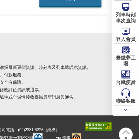
列車時刻
車次查詢
登入會員
臺鐵夢工
場
掌握最新票價資訊、時刻表及列車準誤點資訊。
、付款服務。
安全有保障。
台鐵便當
修改訂位資訊或退票。
域性或全域性接收臺鐵最新消息與通告。
聯絡客服
常用
服務
公司電話：(02)2381-5226（總機）
▲
灣鐵路股份有限公司
Fun臺鐵