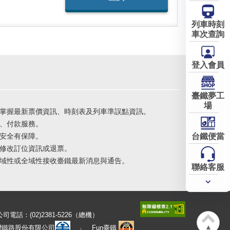
列車時刻
車次查詢
登入會員
臺鐵夢工
場
掌握最新票價資訊、時刻表及列車準誤點資訊。
、付款服務。
安全有保障。
台鐵便當
修改訂位資訊或退票。
域性或全域性接收臺鐵最新消息與通告。
聯絡客服
常用
服務
公司電話：(02)2381-5226（總機）
▲
灣鐵路股份有限公司
Fun臺鐵