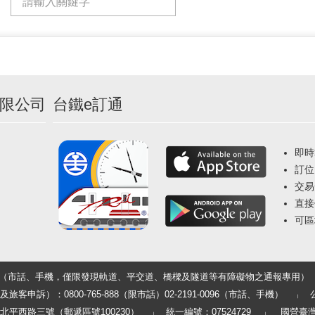
限公司
台鐵e訂通
即時
訂位
交易
直接
可區
33（市話、手機，僅限發現軌道、平交道、橋樑及隧道等有障礙物之通報專用）
申訴）：0800-765-888（限市話）02-2191-0096（市話、手機）
平西路三號（郵遞區號100230）
統一編號：07524729
國營臺