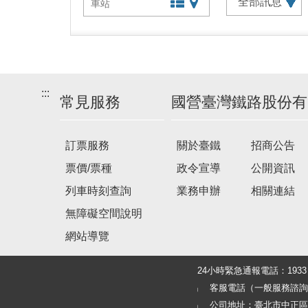
文字站點查詢
圖片站點查詢
:::
常見服務
國營臺灣鐵路股份有
訂票服務
關於臺鐵
招商公告
票價/票種
政令宣導
公開資訊
列車時刻查詢
業務申辦
相關連結
無障礙空間說明
網站導覽
24小時緊急通報電話：19
客服電話（一般服務諮詢及旅客
公司地址：臺北市中正區北