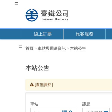
跳
:::
到
主
要
內
線上訂票
旅客服務
容
:::
首頁
車站與周邊資訊
本站公告
本站公告
[查無資料]
車站
訊息