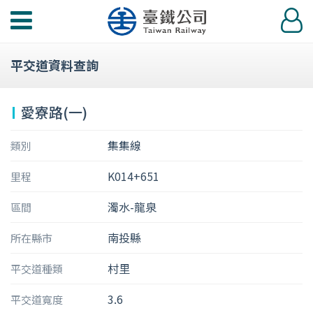
功
登
能
入
選
平交道資料查詢
單
愛寮路(一)
集集線
類別
K014+651
里程
濁水-龍泉
區間
南投縣
所在縣市
村里
平交道種類
3.6
平交道寬度