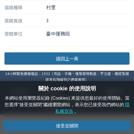
村里
道路種類
3
道路寬度
臺中運務段
管轄單位
返回上一頁
24小時緊急通報電話：1933（市話、手機，僅限發現軌道、平交道、橋樑及隧
道等有障礙物之通報專用）
關於 cookie 的使用說明
隱私權宣告
資通安全政策
著作權聲明
電腦版官網
本網站使用瀏覽器紀錄 (Cookies) 來提供您最好的使用體驗。當
國營臺灣鐵路股份有限公司 © 版權所有
您選擇"接受並關閉"繼續瀏覽網站，表示您已接受我們網站的
隱
本頁產生時間：
2026/08/10 20:17:46
私權宣告
。
接受並關閉