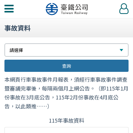
功
登
能
入
選
事故資料
單
請
選
請選擇
選
擇
查詢
擇
本網頁行車事故事件月報表，須經行車事故事件調查
暨審議完畢後，每隔兩個月上網公告。（即115年1月
份事故在3月底公告，115年2月份事故在4月底公
告，以此類推……）
115年事故資料