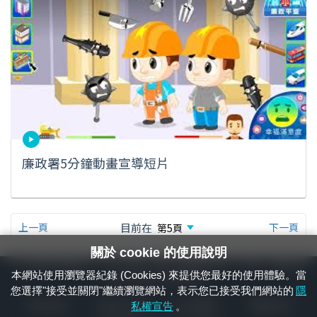
廉政署5分鐘動畫宣導短片
上一頁
目前在
下一頁
關於 cookie 的使用說明
24小時緊急通報電話：1933（市話、手機，僅限發現軌道、平交道、橋樑及隧
本網站使用瀏覽器紀錄 (Cookies) 來提供您最好的使用體驗。當
道等有障礙物之通報專用）
您選擇"接受並關閉"繼續瀏覽網站，表示您已接受我們網站的
隱
隱私權宣告
資通安全政策
著作權聲明
電腦版官網
私權宣告
。