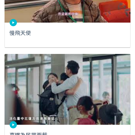
慢飛天使
臺鐵為民眾而載