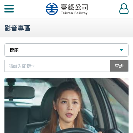
功
登
能
入
選
影音專區
單
篩
選
標題
選
擇
標
類
查詢
題
別