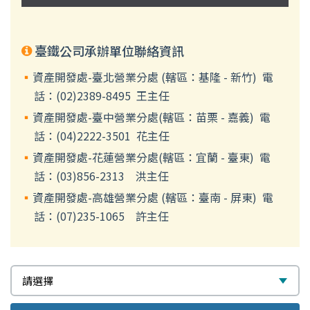
臺鐵公司承辦單位聯絡資訊
資產開發處-臺北營業分處 (轄區：基隆 - 新竹) 電
話：(02)2389-8495 王主任
資產開發處-臺中營業分處(轄區：苗栗 - 嘉義) 電
話：(04)2222-3501 花主任
資產開發處-花蓮營業分處(轄區：宜蘭 - 臺東) 電
話：(03)856-2313 洪主任
資產開發處-高雄營業分處 (轄區：臺南 - 屏東) 電
話：(07)235-1065 許主任
選
請選擇
擇