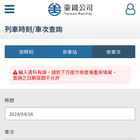
功
登
能
入
選
列車時刻/車次查詢
單
依時刻
依車站
依車次
輸入資料有誤，請依下方提示檢查後重新填寫。
查詢之日期區間不允許
時間
車次