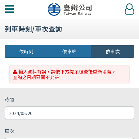
功
登
能
入
選
列車時刻/車次查詢
單
依時刻
依車站
依車次
輸入資料有誤，請依下方提示檢查後重新填寫。
查詢之日期區間不允許
時間
車次