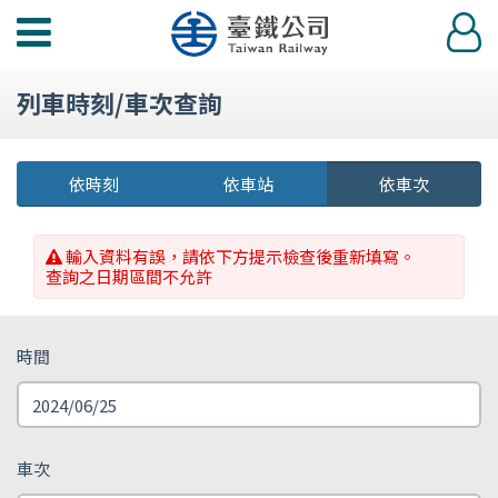
功
登
能
入
選
列車時刻/車次查詢
單
依時刻
依車站
依車次
輸入資料有誤，請依下方提示檢查後重新填寫。
查詢之日期區間不允許
時間
車次