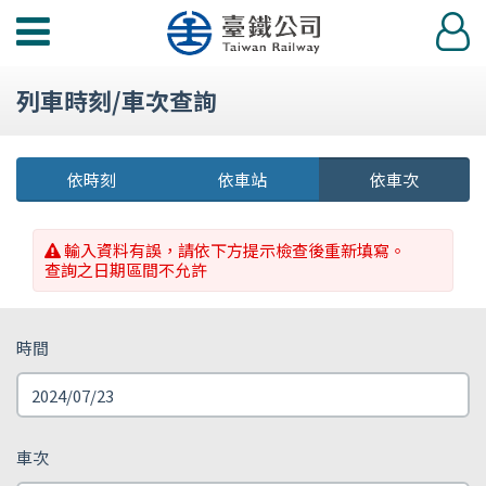
功
登
能
入
選
列車時刻/車次查詢
單
依時刻
依車站
依車次
輸入資料有誤，請依下方提示檢查後重新填寫。
查詢之日期區間不允許
時間
車次