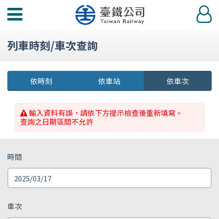
功
登
能
入
選
列車時刻/車次查詢
單
依時刻
依車站
依車次
輸入資料有誤，請依下方提示檢查後重新填寫。
查詢之日期區間不允許
時間
車次