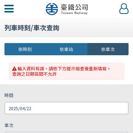
功
登
能
入
選
列車時刻/車次查詢
單
依時刻
依車站
依車次
輸入資料有誤，請依下方提示檢查後重新填寫。
查詢之日期區間不允許
時間
車次