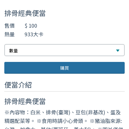
數
排骨經典便當
量
售價
$ 100
熱量
933大卡
數
數量
量
購買
便當介紹
排骨經典便當
※內容物：白米、排骨(臺灣)、豆包(非基改)、蛋及
精選配菜等。 ※食用時請小心骨頭。 ※豬油脂來源: