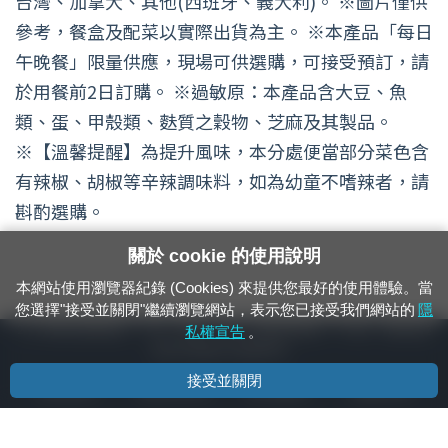
台灣、加拿大、其他(西班牙、義大利)。 ※圖片僅供
參考，餐盒及配菜以實際出貨為主。 ※本產品「每日
午晚餐」限量供應，現場可供選購，可接受預訂，請
於用餐前2日訂購。 ※過敏原：本產品含大豆、魚
類、蛋、甲殼類、麩質之穀物、芝麻及其製品。
※【溫馨提醒】為提升風味，本分處便當部分菜色含
有辣椒、胡椒等辛辣調味料，如為幼童不嗜辣者，請
斟酌選購。
關於 cookie 的使用說明
本網站使用瀏覽器紀錄 (Cookies) 來提供您最好的使用體驗。當
您選擇"接受並關閉"繼續瀏覽網站，表示您已接受我們網站的
隱
24小時緊急通報電話：1933（市話、手機，僅限發現軌道、平交道、橋樑及隧
私權宣告
。
道等有障礙物之通報專用）
接受並關閉
隱私權宣告
資通安全政策
著作權聲明
電腦版官網
國營臺灣鐵路股份有限公司 © 版權所有
本頁產生時間：
2026/08/07 08:53:16