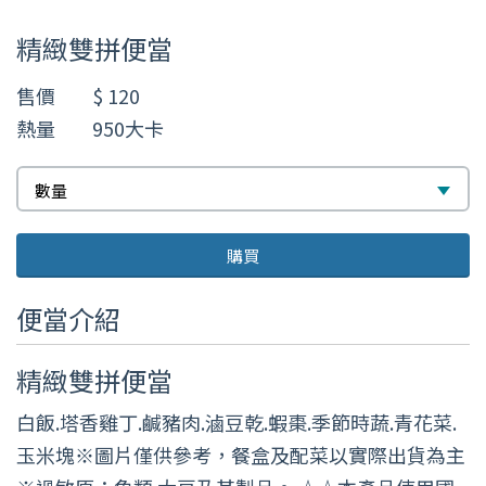
數
精緻雙拼便當
量
售價
$ 120
熱量
950大卡
數
數量
量
購買
便當介紹
精緻雙拼便當
白飯.塔香雞丁.鹹豬肉.滷豆乾.蝦棗.季節時蔬.青花菜.
玉米塊※圖片僅供參考，餐盒及配菜以實際出貨為主