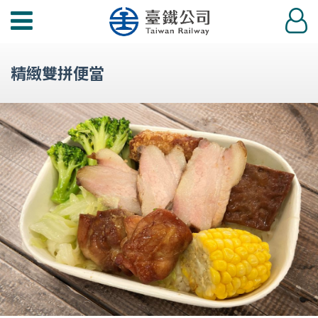
功
登
能
入
選
精緻雙拼便當
單