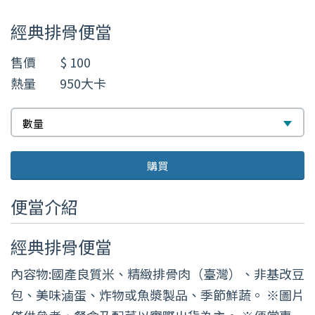
數
經典排骨便當
量
售價
$ 100
熱量
950大卡
數
數量
量
購買
便當介紹
經典排骨便當
內容物:國產良質米、精緻排骨肉（臺灣）、非基改豆
包、美味滷蛋、炸物或魚漿製品、季節鮮蔬。 ※圖片