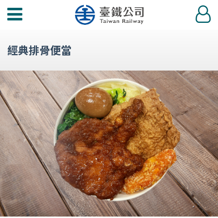
功
登
能
入
選
經典排骨便當
單