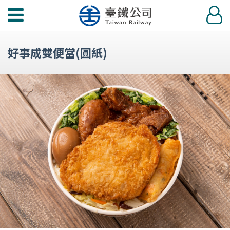
功
登
能
入
選
好事成雙便當(圓紙)
單