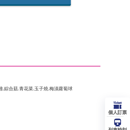
雞.綜合菇.青花菜.玉子燒.梅漬蘿蔔球
個人訂票
列車時刻