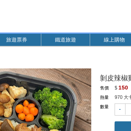
旅遊票券
鐵道旅遊
線上購物
剝皮辣椒
150
售價
$
熱量
970 大
數量
-