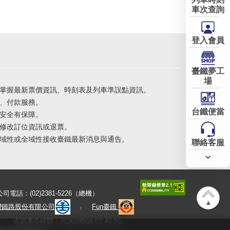
車次查詢
登入會員
臺鐵夢工
場
掌握最新票價資訊、時刻表及列車準誤點資訊。
、付款服務。
台鐵便當
安全有保障。
修改訂位資訊或退票。
域性或全域性接收臺鐵最新消息與通告。
聯絡客服
常用
服務
公司電話：(02)2381-5226（總機）
▲
灣鐵路股份有限公司
Fun臺鐵
本頁產生時間：2026/08/08 02:40:26