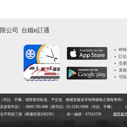
限公司
台鐵e訂通
即時
訂位
交易
直接
可區
33（市話、手機，僅限發現軌道、平交道、橋樑及隧道等有障礙物之通報專用）
申訴）：0800-765-888（限市話）02-2191-0096（市話、手機）
平西路三號（郵遞區號100230）
統一編號：07524729
國營臺
用Chrome, FireFox, Edge, Safari
網路語音客服
數位客服