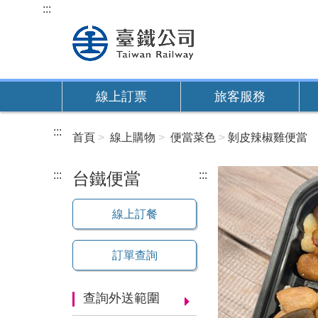
跳
:::
到
主
要
內
線上訂票
旅客服務
容
:::
首頁
線上購物
便當菜色
剝皮辣椒雞便當
:::
台鐵便當
:::
線上訂餐
訂單查詢
查詢外送範圍