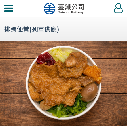
功
登
能
入
選
排骨便當(列車供應)
單