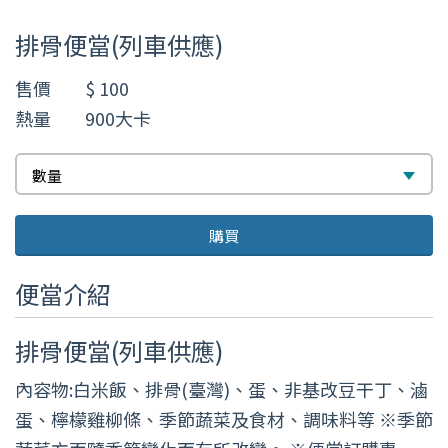
數
排骨便當(列車供應)
量
售價
$ 100
熱量
900大卡
數
數量
量
購買
便當介紹
排骨便當(列車供應)
內容物:白米飯、排骨(臺灣)、蛋、非基改豆干丁、滷
蛋、檸檬雞柳條、季節蔬菜及食材、調味料等 ※季節