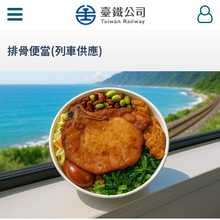
功
登
能
入
選
排骨便當(列車供應)
單