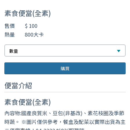
數
素食便當(全素)
量
售價
$ 100
熱量
800大卡
數
數量
量
購買
便當介紹
素食便當(全素)
內容物:國產良質米、豆包(非基改)、素花枝圈及季節
時蔬。 ※圖片僅供參考，餐盒及配菜以實際出貨為主