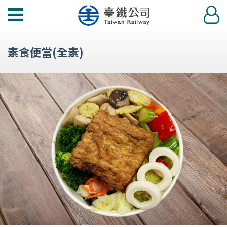
功
登
能
入
選
素食便當(全素)
單