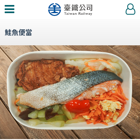
功
登
能
入
選
鮭魚便當
單