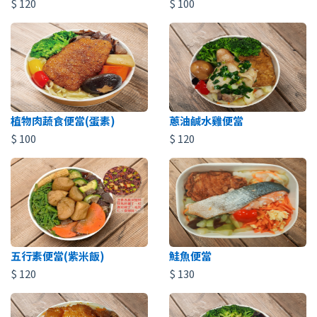
$
120
$
100
植物肉蔬食便當(蛋素)
蔥油鹹水雞便當
$
100
$
120
五行素便當(紫米飯)
鮭魚便當
$
120
$
130