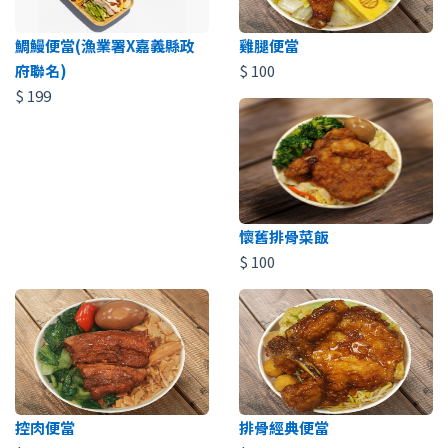
鯛鰻便當(漁業署X嘉義縣政
雞腿便當
府聯名)
$
100
$
199
懷舊排骨菜飯
$
100
控肉便當
排骨經典便當