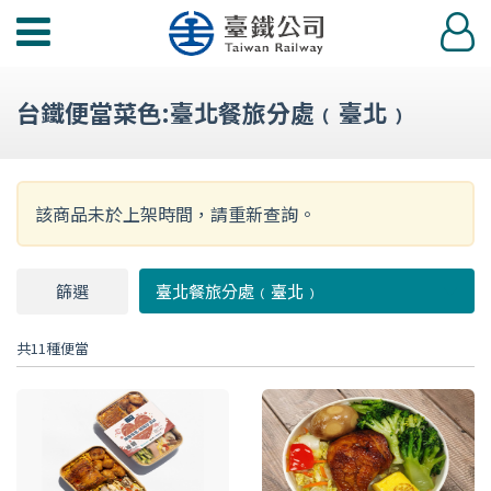
功
登
能
入
選
台鐵便當菜色:臺北餐旅分處﹙臺北﹚
單
該商品未於上架時間，請重新查詢。
篩選
篩
臺北餐旅分處﹙臺北﹚
選
共11種便當