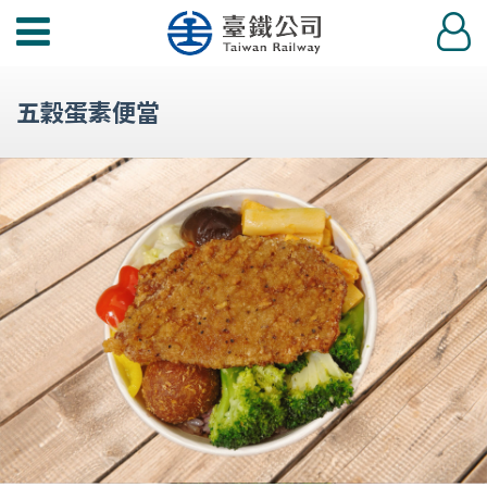
功
登
能
入
選
五穀蛋素便當
單