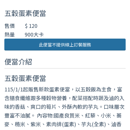
五穀蛋素便當
售價
$ 120
熱量
900大卡
此便當不提供線上訂餐服務
便當介紹
五穀蛋素便當
115/1/1起販售新款蛋素便當，以五穀飯為主食，富
含膳食纖維跟多種穀物營養，配菜搭配時蔬及滷的入
味的香菇、爽口的筍片、外酥內軟的芋丸。口味層次
豐富不油膩。 內容物:國產良質米、紅藜、小米、蕎
麥、糙米、紫米、素肉排(蛋素)、芋丸(全素)、滷香