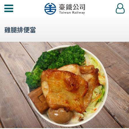
功
登
能
入
選
雞腿排便當
單