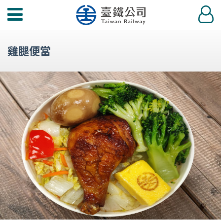
功
登
能
入
選
雞腿便當
單