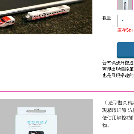
數量
-
庫存5份
普悠瑪號外觀造
蓋即出現觸控筆
也是展現樂趣的
〔 造型擬真精
現精緻細節 
便使用觸控功
物。