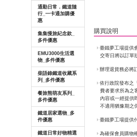
通勤日常．鐵道隨
行_一卡通加購優
惠
購買說明
集集慢旅紀念款_
多件優惠
臺鐵夢工場提供
EMU3000生活選
交寄日將以訂單
物_多件優惠
辦理退貨務必將訂
柴語錄鐵道收藏系
列_多件優惠
依行政院發布之
費者要求所為之
餐旅熊萌友系列_
內容或一經提供
多件優惠
不適用猶豫期之
鐵道居家選物_多
臺鐵夢工場提供
件優惠
鐵道日常好物精選
為確保會員購物