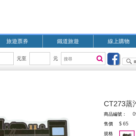
旅遊票券
鐵道旅遊
線上購物
價
元至
價
元
搜
搜尋
位
位
尋
區
區
間
間
B
CT273
商品編號：
0
售價
$
65
規格