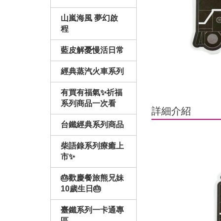
山嵐海風 夢幻啟
程
藍皮解憂慢活日常
經典蒸汽火車系列
有買有福氣✨祈福
系列商品一次看
詳細介紹
台鐵經典系列商品
柴語錄系列療癒上
市✨
🎂歡慶餐旅熊兄妹
10歲生日🎂
臺鐵系列一卡通專
區