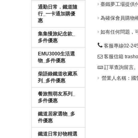
臺鐵夢工場提供
通勤日常．鐵道隨
行_一卡通加購優
為確保會員購物
惠
如有任何問題，
集集慢旅紀念款_
多件優惠
客服專線02-24563
EMU3000生活選
客服信箱 trashop
物_多件優惠
訂單查詢留言
柴語錄鐵道收藏系
營業人名稱：國營
列_多件優惠
餐旅熊萌友系列_
多件優惠
鐵道居家選物_多
件優惠
鐵道日常好物精選