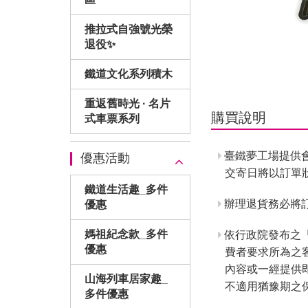
推拉式自強號光榮
退役✨
鐵道文化系列積木
重返舊時光 · 名片
購買說明
式車票系列
臺鐵夢工場提供
優惠活動
交寄日將以訂單
鐵道生活趣_多件
辦理退貨務必將訂
優惠
媽祖紀念款_多件
依行政院發布之
優惠
費者要求所為之
內容或一經提供
山海列車居家趣_
不適用猶豫期之
多件優惠