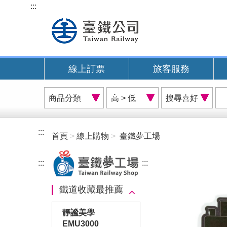
跳
:::
到
主
要
內
線上訂票
旅客服務
容
商
價
搜
品
格
尋
分
排
喜
類
序
好
:::
首頁
線上購物
臺鐵夢工場
A
:::
:::
鐵道收藏最推薦
靜謐美學
EMU3000