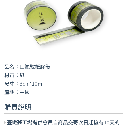
品名：山嵐號紙膠帶
材質：紙
尺寸：3cm*10m
產地：中國
購買說明
臺鐵夢工場提供會員自商品交寄次日起擁有10天的