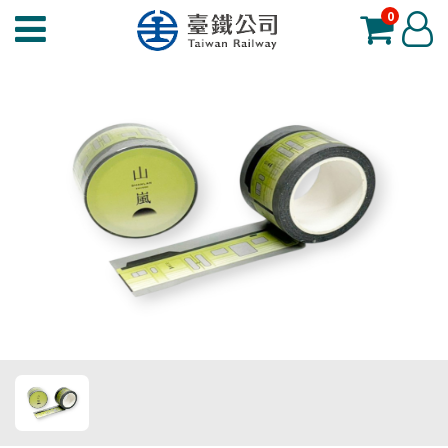
0
臺
登
鐵
入
夢
工
場
功
能
選
單