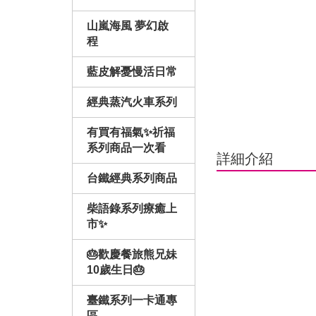
山嵐海風 夢幻啟
程
藍皮解憂慢活日常
經典蒸汽火車系列
有買有福氣✨祈福
系列商品一次看
詳細介紹
台鐵經典系列商品
柴語錄系列療癒上
市✨
🎂歡慶餐旅熊兄妹
10歲生日🎂
臺鐵系列一卡通專
區