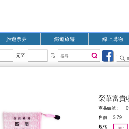
旅遊票券
鐵道旅遊
線上購物
價
元至
價
元
搜
搜尋
位
位
尋
區
區
間
間
B
榮華富貴
商品編號：
0
售價
$
79
規格