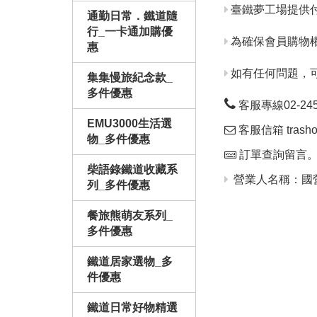
臺鐵夢工場提供
通勤日常．鐵道隨
行_一卡通加購優
為確保會員購物
惠
如有任何問題，
集集慢旅紀念款_
多件優惠
客服專線02-24563
EMU3000生活選
客服信箱 trashop
物_多件優惠
訂單查詢留言
柴語錄鐵道收藏系
營業人名稱：國營
列_多件優惠
餐旅熊萌友系列_
多件優惠
鐵道居家選物_多
件優惠
鐵道日常好物精選