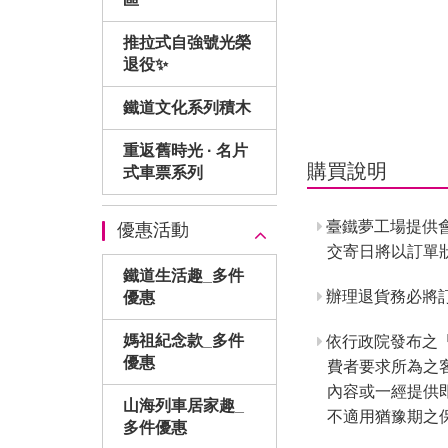
推拉式自強號光榮
退役✨
鐵道文化系列積木
重返舊時光 · 名片
購買說明
式車票系列
臺鐵夢工場提供
優惠活動
交寄日將以訂單
鐵道生活趣_多件
辦理退貨務必將訂
優惠
媽祖紀念款_多件
依行政院發布之
優惠
費者要求所為之
內容或一經提供
山海列車居家趣_
不適用猶豫期之
多件優惠