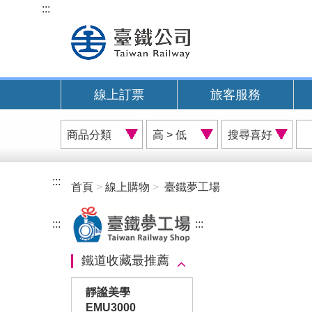
跳
:::
到
主
要
內
線上訂票
旅客服務
容
商
價
搜
品
格
尋
分
排
喜
類
序
好
:::
首頁
線上購物
臺鐵夢工場
A
:::
:::
鐵道收藏最推薦
靜謐美學
EMU3000