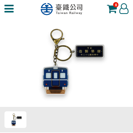
0
臺
登
鐵
入
夢
工
場
功
能
選
單