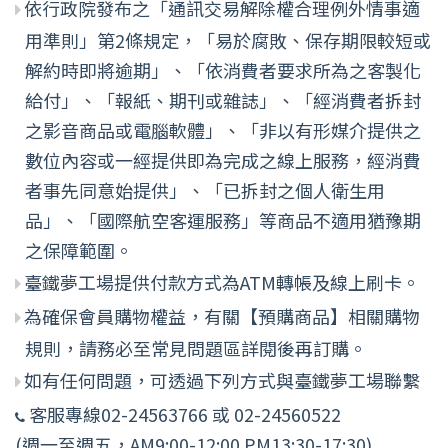
依行政院發布之「通訊交易解除權合理例外情事適
用準則」第2條規定，「易於腐敗、保存期限較短或
解約時即將逾期」、「依消費者要求所為之客製化
給付」、「報紙、期刊或雜誌」、「經消費者拆封
之影音商品或電腦軟體」、「非以有形媒介提供之
數位內容或一經提供即為完成之線上服務，經消費
者事先同意始提供」、「已拆封之個人衛生用
品」、「國際航空客運服務」等商品不適用猶豫期
之保障範圍。
臺鐵夢工場提供付款方式為ATM轉帳及線上刷卡。
為確保會員購物權益，有關【預購商品】相關購物
規則，請務必至常見問題區詳閱後再訂購。
如有任何問題，可透過下列方式與臺鐵夢工場聯繫
客服專線02-24563766 或 02-24560522
(週一至週五，AM9:00-12:00 PM13:30-17:30)