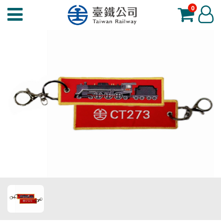
0
臺
登
鐵
入
夢
工
場
功
能
選
單