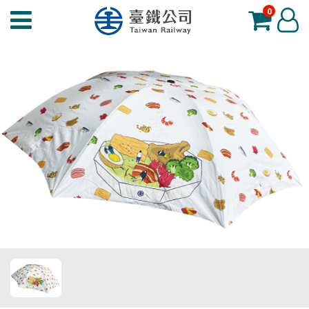
0
臺
登
鐵
入
夢
工
場
功
能
選
單