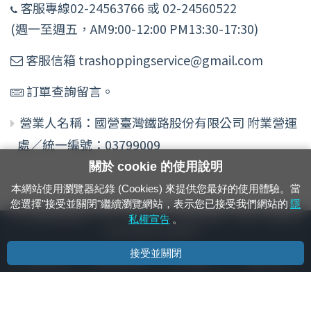
客服專線02-24563766 或 02-24560522
(週一至週五，AM9:00-12:00 PM13:30-17:30)
客服信箱 trashoppingservice@gmail.com
訂單查詢留言。
營業人名稱：國營臺灣鐵路股份有限公司 附業營運
處／統一編號：03799009
關於 cookie 的使用說明
本網站使用瀏覽器紀錄 (Cookies) 來提供您最好的使用體驗。當
您選擇"接受並關閉"繼續瀏覽網站，表示您已接受我們網站的
隱
24小時緊急通報電話：1933（市話、手機，僅限發現軌道、平交道、橋樑及隧
私權宣告
。
道等有障礙物之通報專用）
接受並關閉
隱私權宣告
資通安全政策
著作權聲明
電腦版官網
國營臺灣鐵路股份有限公司 © 版權所有
本頁產生時間：
2026/08/08 07:50:25