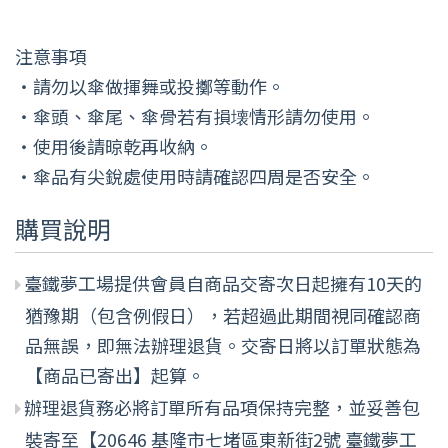
注意事項
‧請勿以傘做揮舞或投擲等動作。
‧傘頭、傘尾、傘骨若有損壊情形請勿使用。
‧使用後請晾乾再收納。
‧傘品有尖銳處使用時請確認四周是否安全。
購買說明
臺鐵夢工場提供會員自商品交寄次日起擁有10天的
猶豫期（包含例假日），若超過此期間視同確認商
品無誤，即無法辦理退貨。交寄日將以訂單狀態為
【商品已寄出】起算。
辦理退貨務必將訂單所有品項保持完整，並妥善包
裝寄至【20646 基隆市七堵區東新街2號 臺鐵夢工