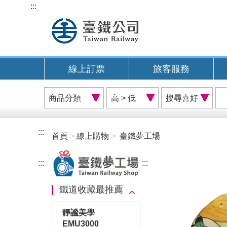
跳
:::
到
主
要
內
線上訂票
旅客服務
容
商
價
搜
品
格
尋
分
排
喜
類
序
好
:::
首頁
線上購物
臺鐵夢工場
A
:::
:::
鐵道收藏最推薦
靜謐美學
EMU3000