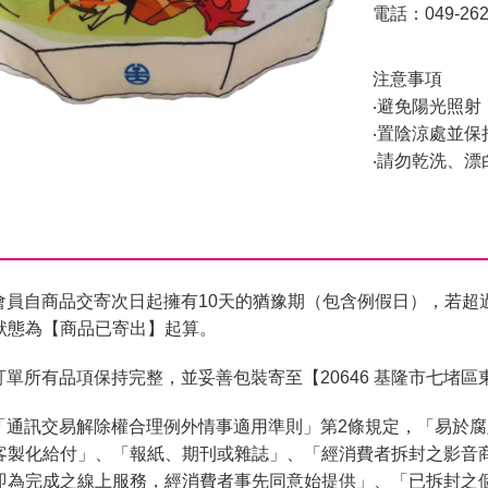
電話：049-262
注意事項
‧避免陽光照射
‧置陰涼處並
‧請勿乾洗、
會員自商品交寄次日起擁有10天的猶豫期（包含例假日），若超
狀態為【商品已寄出】起算。
單所有品項保持完整，並妥善包裝寄至【20646 基隆市七堵區
「通訊交易解除權合理例外情事適用準則」第2條規定，「易於
客製化給付」、「報紙、期刊或雜誌」、「經消費者拆封之影音
即為完成之線上服務，經消費者事先同意始提供」、「已拆封之