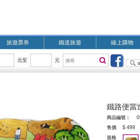
旅遊票券
鐵道旅遊
線上購物
價
元至
價
元
搜
搜尋
位
位
尋
區
區
間
間
B
鐵路便當
商品編號：
0
售價
$
499
規格