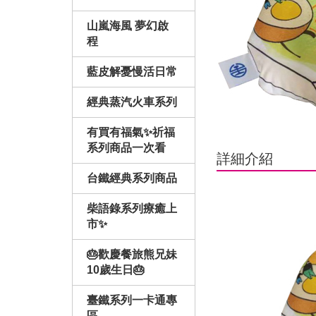
山嵐海風 夢幻啟
程
藍皮解憂慢活日常
經典蒸汽火車系列
有買有福氣✨祈福
系列商品一次看
詳細介紹
台鐵經典系列商品
柴語錄系列療癒上
市✨
🎂歡慶餐旅熊兄妹
10歲生日🎂
臺鐵系列一卡通專
區