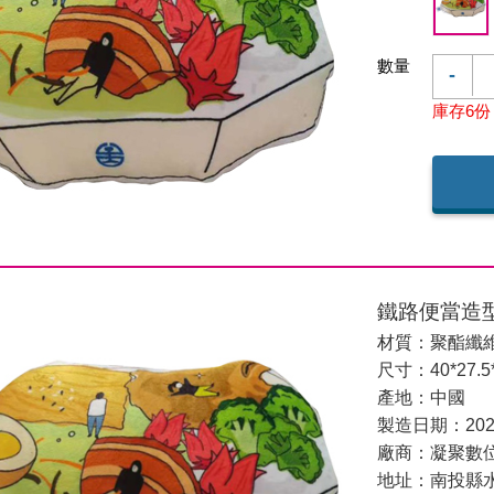
數量
-
庫存6份
鐵路便當造
材質：聚酯纖
尺寸：40*27.5
產地：中國
製造日期：202
廠商：凝聚數
地址：南投縣