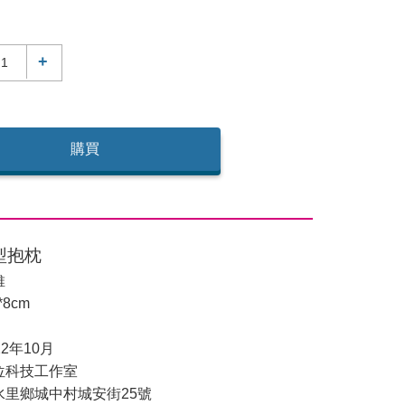
+
購買
型抱枕
維
*8cm
2年10月
位科技工作室
水里鄉城中村城安街25號