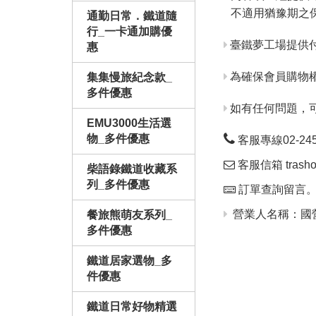
不適用猶豫期之
通勤日常．鐵道隨
行_一卡通加購優
臺鐵夢工場提供
惠
為確保會員購物
集集慢旅紀念款_
多件優惠
如有任何問題，
EMU3000生活選
物_多件優惠
客服專線02-24563
客服信箱 trashop
柴語錄鐵道收藏系
列_多件優惠
訂單查詢留言
營業人名稱：國營
餐旅熊萌友系列_
多件優惠
鐵道居家選物_多
件優惠
鐵道日常好物精選