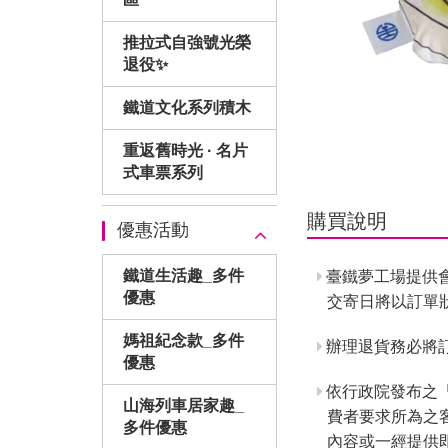
推拉式自強號光榮
退役✨
鐵道文化系列積木
重返舊時光 · 名片
式車票系列
購買說明
優惠活動
鐵道生活趣_多件
臺鐵夢工場提供
優惠
交寄日將以訂單
媽祖紀念款_多件
辦理退貨務必將訂
優惠
依行政院發布之
山海列車居家趣_
費者要求所為之
多件優惠
內容或一經提供