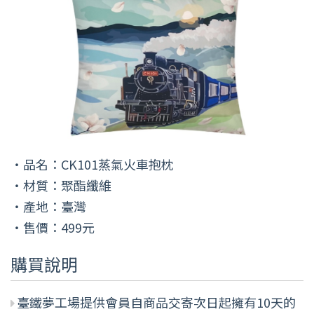
・品名：CK101蒸氣火車抱枕
・材質：聚酯纖維
・產地：臺灣
・售價：499元
購買說明
臺鐵夢工場提供會員自商品交寄次日起擁有10天的