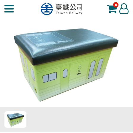
0
臺
登
鐵
入
夢
工
場
功
能
選
單