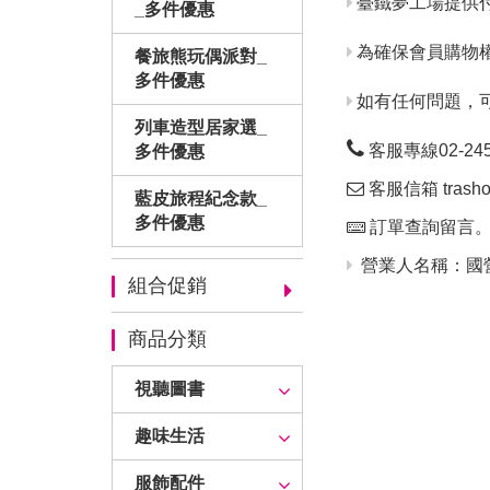
臺鐵夢工場提供
_多件優惠
為確保會員購物
餐旅熊玩偶派對_
多件優惠
如有任何問題，
列車造型居家選_
客服專線02-24563
多件優惠
客服信箱 trashop
藍皮旅程紀念款_
多件優惠
訂單查詢留言
營業人名稱：國營
組合促銷
商品分類
視聽圖書
趣味生活
服飾配件