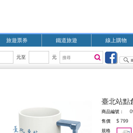
旅遊票券
鐵道旅遊
線上購物
價
元至
價
元
搜
搜尋
位
位
尋
區
區
間
間
B
臺北站點
商品編號：
0
售價
$
799
規格