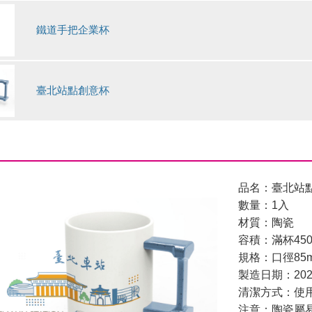
鐵道手把企業杯
數
量
臺北站點創意杯
數
量
品名：臺北站
數量：1入
材質：陶瓷
容積：滿杯450
規格：口徑85m
製造日期：202
清潔方式：使
注意：陶瓷屬