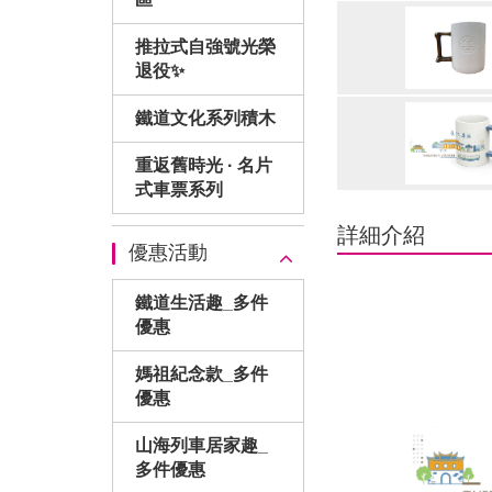
多
件
推拉式自強號光榮
退役✨
優
惠
鐵道文化系列積木
重返舊時光 · 名片
式車票系列
詳細介紹
優惠活動
鐵道生活趣_多件
優惠
媽祖紀念款_多件
優惠
山海列車居家趣_
多件優惠