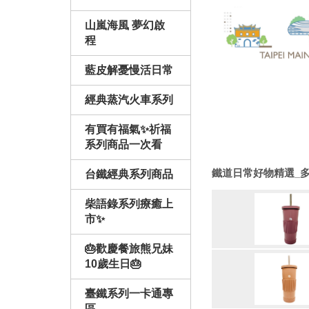
山嵐海風 夢幻啟
程
藍皮解憂慢活日常
經典蒸汽火車系列
有買有福氣✨祈福
系列商品一次看
鐵
鐵道日常好物精選_
台鐵經典系列商品
道
柴語錄系列療癒上
日
市✨
常
好
🎂歡慶餐旅熊兄妹
物
10歲生日🎂
精
選
臺鐵系列一卡通專
_
區