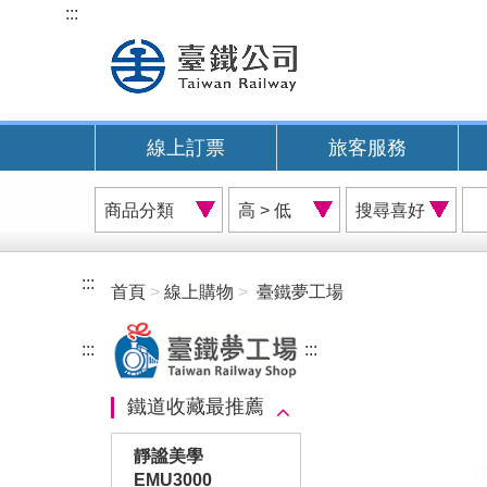
跳
:::
到
主
要
內
線上訂票
旅客服務
容
商
價
搜
品
格
尋
分
排
喜
類
序
好
:::
首頁
線上購物
臺鐵夢工場
A
:::
:::
鐵道收藏最推薦
靜謐美學
EMU3000