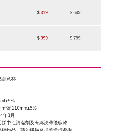
$
319
$
699
$
399
$
799
點創意杯
ml±5%
m*高110mm±5%
4年3月
用採中性清潔劑及海綿洗滌後晾乾
易碎物品，請勿碰撞及掉落造成毀損