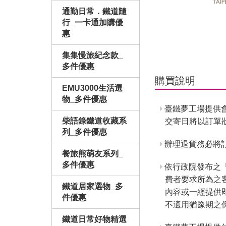
通勤日常．鐵道隨
行_一卡通加購優
惠
集集慢旅紀念款_
多件優惠
購買說明
EMU3000生活選
物_多件優惠
臺鐵夢工場提供
柴語錄鐵道收藏系
交寄日將以訂單
列_多件優惠
辦理退貨務必將訂
餐旅熊萌友系列_
多件優惠
依行政院發布之
費者要求所為之
鐵道居家選物_多
內容或一經提供
件優惠
不適用猶豫期之
鐵道日常好物精選