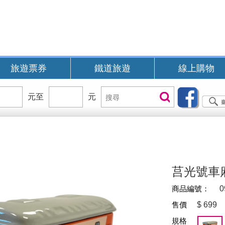
旅遊票券
鐵道旅遊
線上購物
價
元至
價
元
搜
搜尋
位
位
尋
區
區
間
間
B
莒光號車
商品編號：
0
售價
$
699
規格