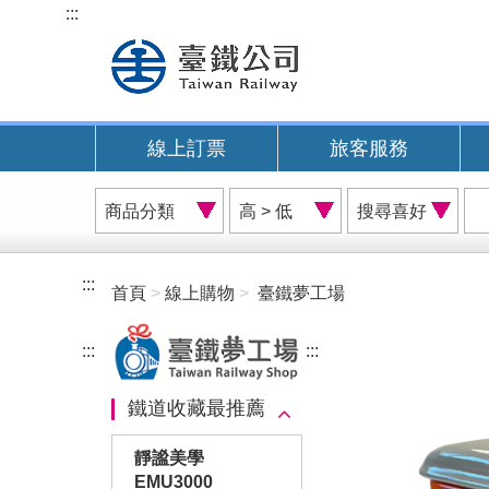
跳
:::
到
主
要
內
線上訂票
旅客服務
容
商
價
搜
品
格
尋
分
排
喜
類
序
好
:::
首頁
線上購物
臺鐵夢工場
A
:::
:::
鐵道收藏最推薦
靜謐美學
EMU3000