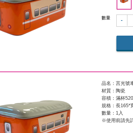
數量
-
品名：莒光號
材質：陶瓷
容積：滿杯520m
規格：長165*寬
數量：1入
※使用前請先