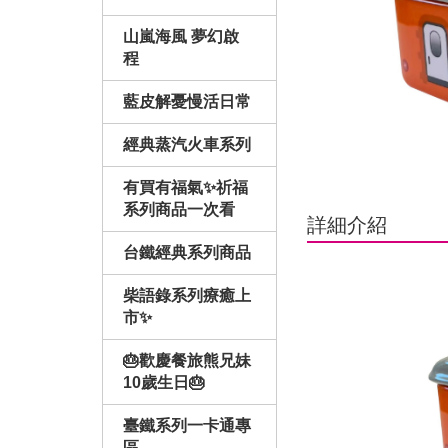
山嵐海風 夢幻啟
程
藍皮解憂慢活日常
經典蒸汽火車系列
有買有福氣✨祈福
系列商品一次看
詳細介紹
台鐵經典系列商品
柴語錄系列療癒上
市✨
🎂歡慶餐旅熊兄妹
10歲生日🎂
臺鐵系列一卡通專
區