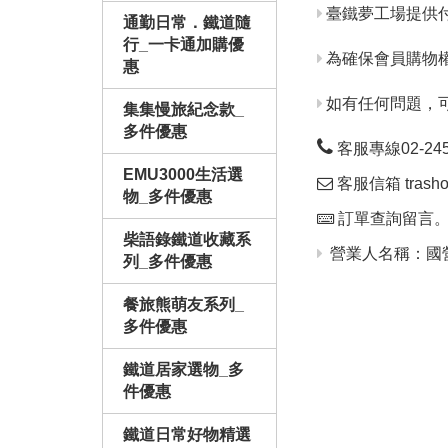
臺鐵夢工場提供
通勤日常．鐵道隨
行_一卡通加購優
為確保會員購物
惠
如有任何問題，
集集慢旅紀念款_
多件優惠
客服專線02-24563
EMU3000生活選
客服信箱 trashop
物_多件優惠
訂單查詢留言
柴語錄鐵道收藏系
營業人名稱：國營
列_多件優惠
餐旅熊萌友系列_
多件優惠
鐵道居家選物_多
件優惠
鐵道日常好物精選