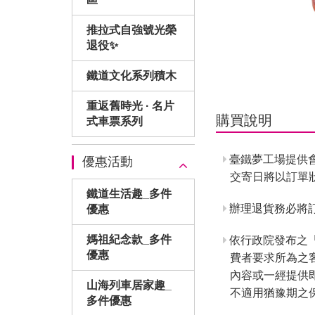
推拉式自強號光榮
退役✨
鐵道文化系列積木
重返舊時光 · 名片
購買說明
式車票系列
臺鐵夢工場提供
優惠活動
交寄日將以訂單
鐵道生活趣_多件
辦理退貨務必將訂
優惠
媽祖紀念款_多件
依行政院發布之
優惠
費者要求所為之
內容或一經提供
山海列車居家趣_
不適用猶豫期之
多件優惠