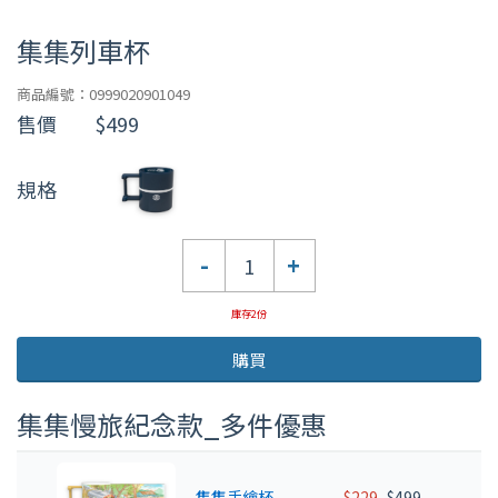
集集列車杯
商品編號：0999020901049
售價
$499
規格
數
-
+
量
庫存2份
購買
集集慢旅紀念款_多件優惠
集集手繪杯
$229
$499