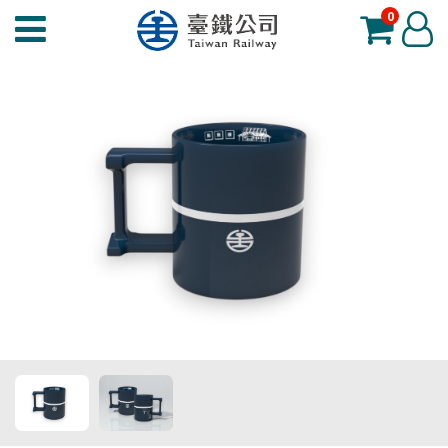
0
臺
登
鐵
入
夢
工
場
功
能
選
單