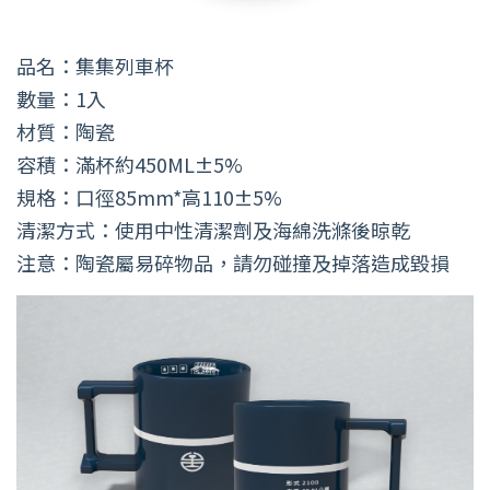
品名：集集列車杯
數量：1入
材質：陶瓷
容積：滿杯約450ML±5%
規格：口徑85mm*高110±5%
清潔方式：使用中性清潔劑及海綿洗滌後晾乾
注意：陶瓷屬易碎物品，請勿碰撞及掉落造成毀損