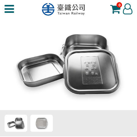
0
臺
登
鐵
入
夢
工
場
功
能
選
單