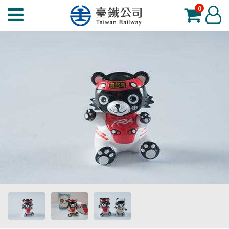
0
臺
登
鐵
入
夢
工
場
功
能
選
單