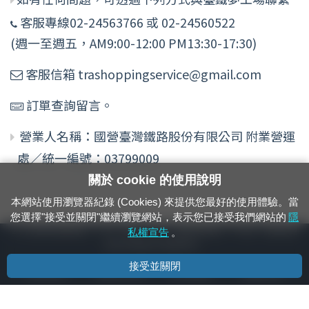
客服專線02-24563766 或 02-24560522
(週一至週五，AM9:00-12:00 PM13:30-17:30)
客服信箱 trashoppingservice@gmail.com
訂單查詢留言。
營業人名稱：國營臺灣鐵路股份有限公司 附業營運
處／統一編號：03799009
關於 cookie 的使用說明
本網站使用瀏覽器紀錄 (Cookies) 來提供您最好的使用體驗。當
您選擇"接受並關閉"繼續瀏覽網站，表示您已接受我們網站的
隱
24小時緊急通報電話：1933（市話、手機，僅限發現軌道、平交道、橋樑及隧
私權宣告
。
道等有障礙物之通報專用）
接受並關閉
隱私權宣告
資通安全政策
著作權聲明
電腦版官網
國營臺灣鐵路股份有限公司 © 版權所有
本頁產生時間：
2026/08/07 00:52:33