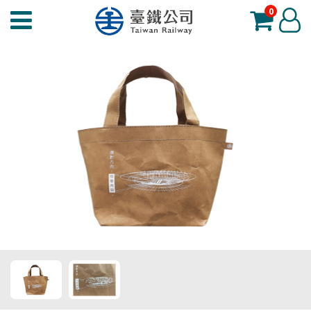
0
臺
登
鐵
入
夢
工
場
功
能
選
單