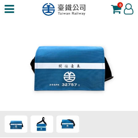
0
臺
登
鐵
入
夢
工
場
功
能
選
單