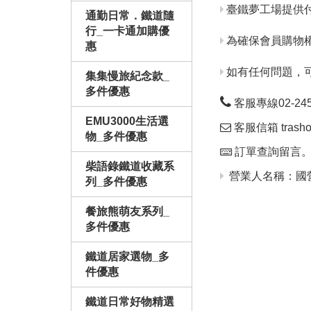
臺鐵夢工場提供
通勤日常．鐵道隨
行_一卡通加購優
為確保會員購物
惠
如有任何問題，
集集慢旅紀念款_
多件優惠
客服專線02-24563
EMU3000生活選
客服信箱 trashop
物_多件優惠
訂單查詢留言
柴語錄鐵道收藏系
營業人名稱：國營
列_多件優惠
餐旅熊萌友系列_
多件優惠
鐵道居家選物_多
件優惠
鐵道日常好物精選