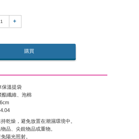
+
購買
車保溫提袋
聚酯纖維、泡棉
6cm
.04
保持乾燥，避免放置在潮濕環境中。
溫物品、尖銳物品或重物。
避免陽光照射。