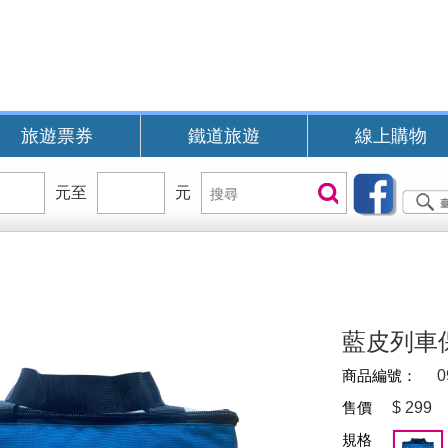
旅遊票券
鐵道旅遊
線上購物
價
元至
價
元
搜
搜尋
位
位
尋
區
區
間
間
B
藍皮列車
商品編號：
0
售價
$
299
規格