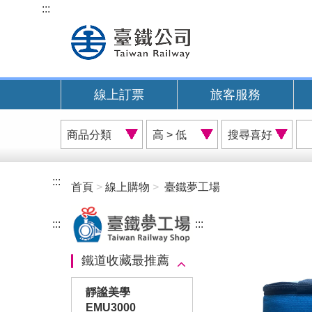
跳
:::
到
主
要
內
線上訂票
旅客服務
容
商
價
搜
品
格
尋
分
排
喜
類
序
好
:::
首頁
線上購物
臺鐵夢工場
A
:::
:::
鐵道收藏最推薦
靜謐美學
EMU3000