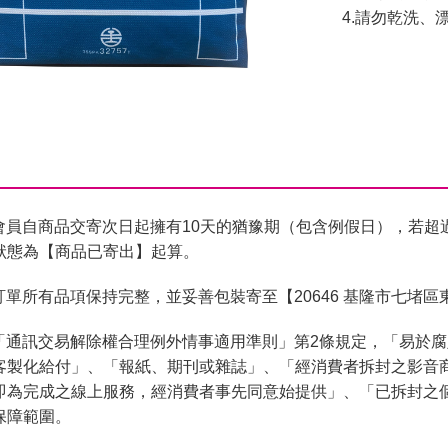
4.請勿乾洗、
會員自商品交寄次日起擁有10天的猶豫期（包含例假日），若超
狀態為【商品已寄出】起算。
單所有品項保持完整，並妥善包裝寄至【20646 基隆市七堵區
「通訊交易解除權合理例外情事適用準則」第2條規定，「易於
客製化給付」、「報紙、期刊或雜誌」、「經消費者拆封之影音
即為完成之線上服務，經消費者事先同意始提供」、「已拆封之
保障範圍。