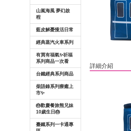
山嵐海風 夢幻啟
程
藍皮解憂慢活日常
經典蒸汽火車系列
有買有福氣✨祈福
系列商品一次看
詳細介紹
台鐵經典系列商品
柴語錄系列療癒上
市✨
🎂歡慶餐旅熊兄妹
10歲生日🎂
臺鐵系列一卡通專
區