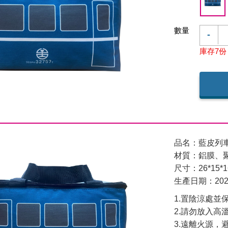
數量
-
庫存7份
品名：藍皮列
材質：鋁膜、
尺寸：26*15*1
生產日期：2024
1.置陰涼處並
2.請勿放入高
3.遠離火源，