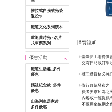
推拉式自強號光榮
退役✨
鐵道文化系列積木
重返舊時光 · 名片
購買說明
式車票系列
臺鐵夢工場提供
優惠活動
交寄日將以訂單
鐵道生活趣_多件
辦理退貨務必將訂
優惠
媽祖紀念款_多件
依行政院發布之
優惠
費者要求所為之
內容或一經提供
山海列車居家趣_
不適用猶豫期之
多件優惠