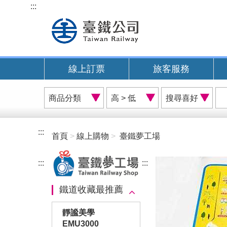
跳
:::
到
主
要
內
線上訂票
旅客服務
容
商
價
搜
品
格
尋
分
排
喜
類
序
好
:::
首頁
線上購物
臺鐵夢工場
A
:::
:::
鐵道收藏最推薦
靜謐美學
EMU3000