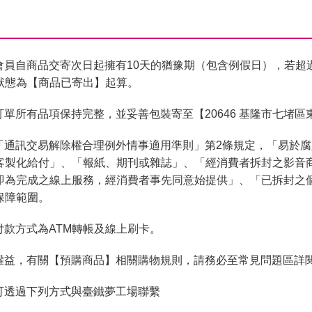
會員自商品交寄次日起擁有10天的猶豫期（包含例假日），若超
狀態為【商品已寄出】起算。
單所有品項保持完整，並妥善包裝寄至【20646 基隆市七堵區
「通訊交易解除權合理例外情事適用準則」第2條規定，「易於
客製化給付」、「報紙、期刊或雜誌」、「經消費者拆封之影音
即為完成之線上服務，經消費者事先同意始提供」、「已拆封之
保障範圍。
付款方式為ATM轉帳及線上刷卡。
權益，有關【預購商品】相關購物規則，請務必至常見問題區詳
可透過下列方式與臺鐵夢工場聯繫