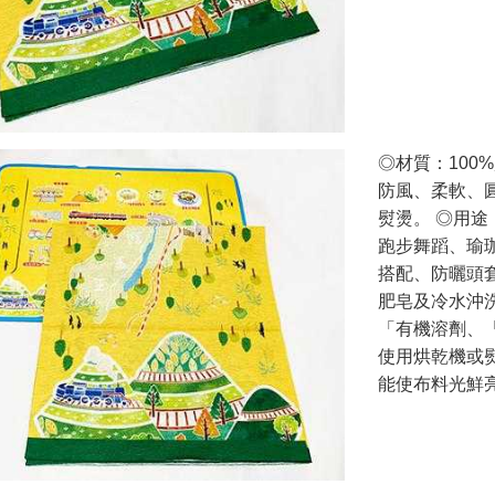
◎材質：100
防風、柔軟、
熨燙。 ◎用
跑步舞蹈、瑜
搭配、防曬頭
肥皂及冷水沖
「有機溶劑、
使用烘乾機或
能使布料光鮮