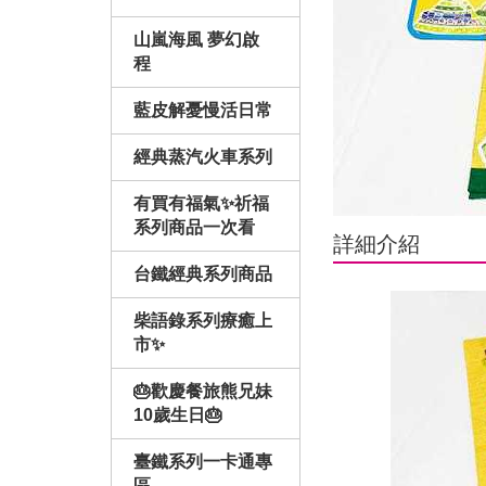
山嵐海風 夢幻啟
程
藍皮解憂慢活日常
經典蒸汽火車系列
有買有福氣✨祈福
系列商品一次看
詳細介紹
台鐵經典系列商品
柴語錄系列療癒上
市✨
🎂歡慶餐旅熊兄妹
10歲生日🎂
臺鐵系列一卡通專
區