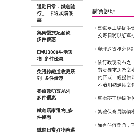
通勤日常．鐵道隨
購買說明
行_一卡通加購優
惠
臺鐵夢工場提供
集集慢旅紀念款_
交寄日將以訂單
多件優惠
辦理退貨務必將訂
EMU3000生活選
物_多件優惠
依行政院發布之
費者要求所為之
柴語錄鐵道收藏系
內容或一經提供
列_多件優惠
不適用猶豫期之
餐旅熊萌友系列_
多件優惠
臺鐵夢工場提供
鐵道居家選物_多
為確保會員購物
件優惠
如有任何問題，
鐵道日常好物精選