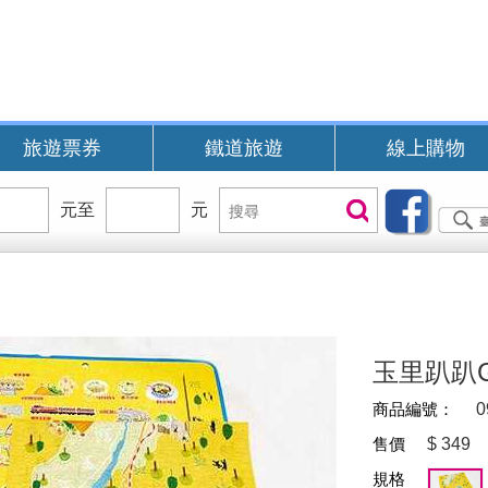
旅遊票券
鐵道旅遊
線上購物
價
元至
價
元
搜
搜尋
位
位
尋
區
區
間
間
B
玉里趴趴
商品編號：
0
售價
$
349
規格