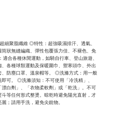
%超細聚脂纖維 ◎特性：超強吸濕排汗、透氣、
圓筒狀無縫編織、彈性包覆張力佳、不褪色、免
途：適合各種休閒運動，如騎自行車、登山旅遊、
珈、各種球類運動及保暖圍巾、禦寒頭巾、外出
套、防塵口罩、溫泉帽等。 ◎洗滌方式：用一般
洗即可。 ◎洗滌須知：不可使用「冷洗精」、
「漂白劑」、「衣物柔軟劑」或「乾洗」。不可
熨斗等任何形式整燙。晾乾時避免陽光直射，才
亮麗；請用手洗，避免尖銳物。